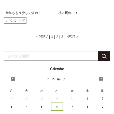
今年ももう少しですね！！
祝３周年！！
サロンについて
< PREV
1
2
3
NEXT >
Calendar
2026
年
8月
月
火
水
木
金
土
日
27
28
29
30
31
1
2
3
4
5
6
7
8
9